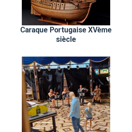
Caraque Portugaise XVème
siècle