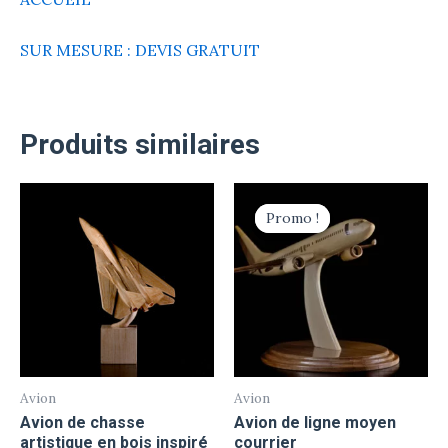
SUR MESURE : DEVIS GRATUIT
Produits similaires
Le
Le
prix
prix
Promo !
Promo !
initial
actuel
était :
est :
189,00 €.
159,00 €.
Avion
Avion
Avion de chasse
Avion de ligne moyen
artistique en bois inspiré
courrier