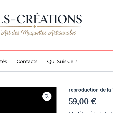
dl
tés
Contacts
Qui Suis-Je ?
quantité
reproduction de la T
de
59,00
€
reproduction
de
la