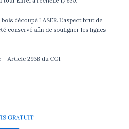
 tour Eiffel à l’échelle 1/650.
en bois découpé LASER. L’aspect brut de
é conservé afin de souligner les lignes
 – Article 293B du CGI
VIS GRATUIT