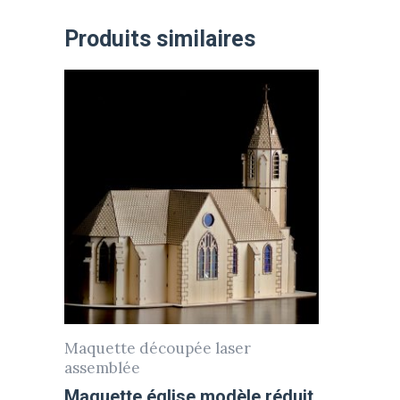
Produits similaires
Maquette découpée laser
assemblée
Maquette église modèle réduit