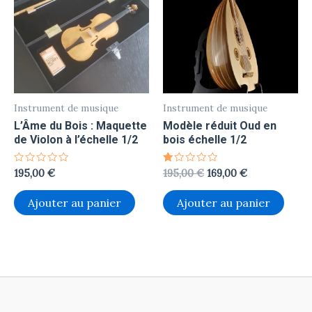
était :
est :
195,00 €.
169,00 €.
Instrument de musique
Instrument de musique
L’Âme du Bois : Maquette
Modèle réduit Oud en
de Violon à l’échelle 1/2
bois échelle 1/2
Note
Note
195,00
€
195,00
€
169,00
€
0
1.00
sur
sur
5
5
Ajouter au panier
Ajouter au panier