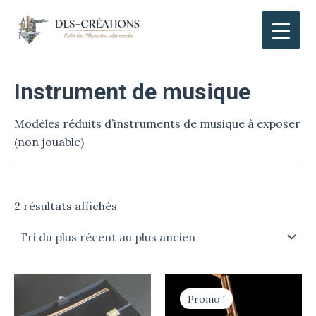
Trié
Aller
Main
du
au
plus
dls-creations
récent
Men
contenu
au
plus
ancien
Instrument de musique
Modèles réduits d’instruments de musique à exposer
(non jouable)
2 résultats affichés
Le
Le
prix
prix
Promo !
initial
actuel